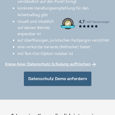
verständlich auf den Punkt bringt
konkrete Handlungsempfehlung für den
Arbeitsalltag gibt
visuell und inhaltlich
auf deinen Betrieb
anpassbar ist
auf überflüssigen, juristischen Fachjargon verzichtet
eine verkürzte Variante (Refresher) bietet
mit Test-Out-Option nutzbar ist
Know-how: Datenschutz-Schulung auffrischen
Datenschutz Demo anfordern