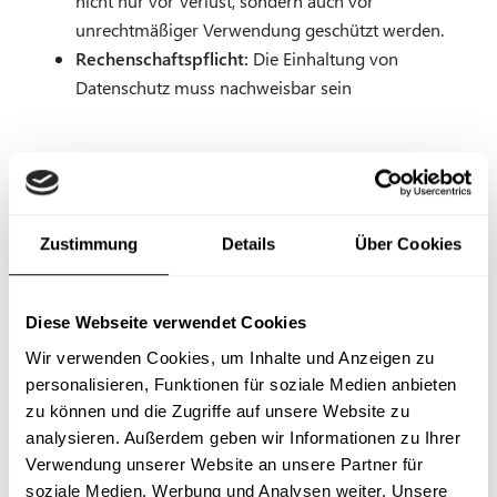
nicht nur vor Verlust, sondern auch vor
unrechtmäßiger Verwendung geschützt werden.
Rechenschaftspflicht:
Die Einhaltung von
Datenschutz muss nachweisbar sein
Datenschutz: Die Rechte der betroffenen
Person
Jede Person, deren personenbezogene Daten erhoben und
Zustimmung
Details
Über Cookies
verarbeitet werden, hat folgende Rechte:
Auskunft:
Jede Person darf bei Behörden,
Diese Webseite verwendet Cookies
Unternehmen oder anderen Stellen die Auskunft
Wir verwenden Cookies, um Inhalte und Anzeigen zu
über ihre dort gespeicherten Daten anfordern.
personalisieren, Funktionen für soziale Medien anbieten
Berichtigung:
Falls die gespeicherten Daten nicht
zu können und die Zugriffe auf unsere Website zu
korrekt sind, besteht ein Recht auf Berichtigung der
analysieren. Außerdem geben wir Informationen zu Ihrer
Daten.
Verwendung unserer Website an unsere Partner für
Löschung / Sperrung:
Sofern kein Gesetz im Wege
soziale Medien, Werbung und Analysen weiter. Unsere