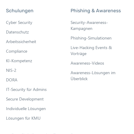
p
Schulungen
Phishing & Awareness
e
n
Cyber Security
Security-Awareness-
s
Kampagnen
Datenschutz
i
Phishing-Simulationen
Arbeitssicherheit
n
Live-Hacking Events &
n
Compliance
Vorträge
e
KI-Kompetenz
Awareness-Videos
w
NIS-2
Awareness-Lösungen im
t
Überblick
DORA
a
b
IT-Security für Admins
Secure Development
Individuelle Lösungen
Lösungen für KMU