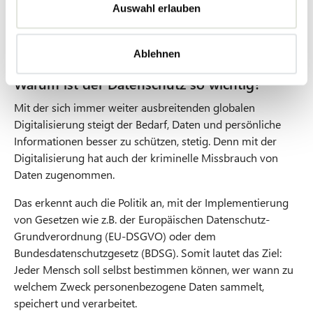
Verarbeitung ihrer Daten einverstanden, kann sie
s
Auswahl erlauben
bei der Datenschutzaufsichtsbehörde Beschwerde
w
einreichen.
a
Ablehnen
h
l
Warum ist der Datenschutz so wichtig?
Mit der sich immer weiter ausbreitenden globalen
Digitalisierung steigt der Bedarf, Daten und persönliche
Informationen besser zu schützen, stetig. Denn mit der
Digitalisierung hat auch der kriminelle Missbrauch von
Daten zugenommen.
Das erkennt auch die Politik an, mit der Implementierung
von Gesetzen wie z.B. der Europäischen Datenschutz-
Grundverordnung (EU-DSGVO) oder dem
Bundesdatenschutzgesetz (BDSG). Somit lautet das Ziel:
Jeder Mensch soll selbst bestimmen können, wer wann zu
welchem Zweck personenbezogene Daten sammelt,
speichert und verarbeitet.