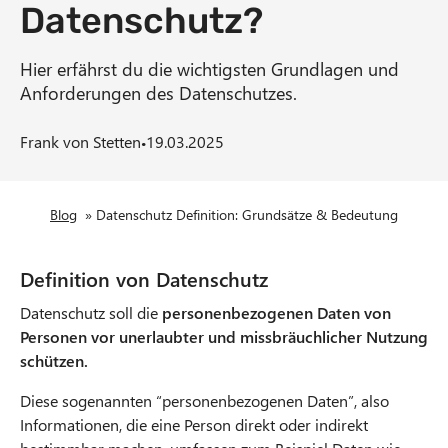
Datenschutz?
n
t
Hier erfährst du die wichtigsten Grundlagen und
Anforderungen des Datenschutzes.
·
Frank von Stetten
19.03.2025
B
Blog
»
Datenschutz Definition: Grundsätze & Bedeutung
r
Definition von Datenschutz
e
Datenschutz soll die
personenbezogenen Daten von
a
Personen vor unerlaubter und missbräuchlicher Nutzung
schützen.
d
Diese sogenannten “personenbezogenen Daten”, also
c
Informationen, die eine Person direkt oder indirekt