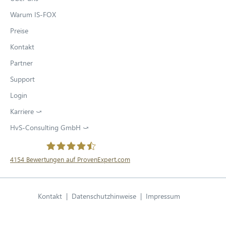
Warum IS-FOX
Preise
Kontakt
Partner
Support
Login
Karriere ⤻
HvS-Consulting GmbH ⤻
4154
Bewertungen auf ProvenExpert.com
HvS-Consulting GmbH / IS-FOX
Kontakt
Datenschutzhinweise
Impressum
Deutsch
Open language swit