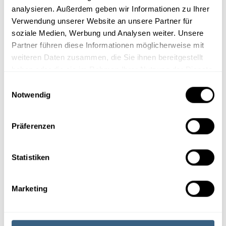
OS-7
20 min
analysieren. Außerdem geben wir Informationen zu Ihrer
Arbeitsschutz (freie Demo)
Verwendung unserer Website an unsere Partner für
Auszug aus der Schulung
soziale Medien, Werbung und Analysen weiter. Unsere
Arbeitsschutz und
Partner führen diese Informationen möglicherweise mit
Gesundheitsschutz, mit Test und
weiteren Daten zusammen, die Sie ihnen bereitgestellt
Zertifikat.
haben oder die sie im Rahmen Ihrer Nutzung der Dienste
gesammelt haben.
E
Notwendig
i
E-Learning Modul ansehen
n
w
Präferenzen
i
l
l
Statistiken
E-Learning Modul
i
DP-7
28 min
g
Marketing
Fit für Datenschutz mit
u
Test-Out (freie Demo)
n
Datenschutz nach DSGVO mit
g