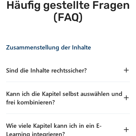
Häufig gestellte Fragen
(FAQ)
Zusammenstellung der Inhalte
Sind die Inhalte rechtssicher?
Kann ich die Kapitel selbst auswählen und
Natürlich. Wir erstellen unsere Inhalte gemeinsam
mit Fachexperten, oftmals gemeinsam mit den CISOs
frei kombinieren?
, Datenschutzbeauftragten oder Compliance Officers
unserer Kunden. Zusätzlich geben wir unsere Inhalte
(je nach Inhalt und Bedarf) zum Review an
Wie viele Kapitel kann ich in ein E-
Ja, du kannst die Kapitel frei wählen und zu einem E-
Rechtsanwälte, Penetration Tester, Incident
Learning-Kurs nach deinem Bedarf kombinieren. So
Learning integrieren?