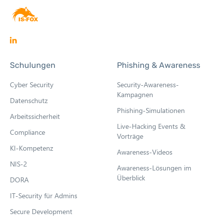
O
p
Schulungen
Phishing & Awareness
e
n
Cyber Security
Security-Awareness-
s
Kampagnen
Datenschutz
i
Phishing-Simulationen
Arbeitssicherheit
n
Live-Hacking Events &
n
Compliance
Vorträge
e
KI-Kompetenz
Awareness-Videos
w
NIS-2
Awareness-Lösungen im
t
Überblick
DORA
a
b
IT-Security für Admins
Secure Development