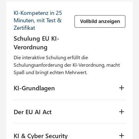
KI-Kompetenz in 25
Minuten, mit Test &
Vollbild anzeigen
Zertifikat
Schulung EU KI-
Verordnung
Die interaktive Schulung erfüllt die
Schulungsanforderung der KI-Verordnung, macht
Spaß und bringt echten Mehrwert.
KI-Grundlagen
KI-Begriffe: LLM, Generative KI, Chatbot und
Der EU AI Act
Co. Welche Arten gibt es?
Wie funktioniert Generative KI?
Gesetzliche Regelung: Warum gibt es den EU
Die Komponenten Künstlicher Intelligenz.
KI & Cyber Security
AI Act.
Implikationen der KI-Nutzung: Halluzinieren,