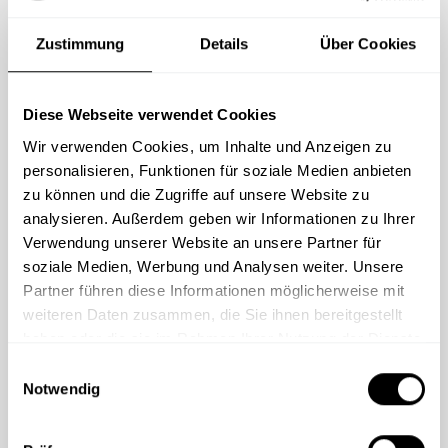
Erweiterbar mit Phishing-Simulationen &
Zustimmung
Details
Über Cookies
Live-Hacking
Mitarbeiterschulungen in allen Business
Diese Webseite verwendet Cookies
Sprachen
Wir verwenden Cookies, um Inhalte und Anzeigen zu
personalisieren, Funktionen für soziale Medien anbieten
zu können und die Zugriffe auf unsere Website zu
Beratung anfordern
analysieren. Außerdem geben wir Informationen zu Ihrer
Alle Demos ansehen
Verwendung unserer Website an unsere Partner für
soziale Medien, Werbung und Analysen weiter. Unsere
Partner führen diese Informationen möglicherweise mit
weiteren Daten zusammen, die Sie ihnen bereitgestellt
haben oder die sie im Rahmen Ihrer Nutzung der Dienste
gesammelt haben.
„Die
Schulungsplattform von IS-FOX
E
Notwendig
hat unsere Erwartungen übertroffen. Die
i
praxisnahen Schulungen, die
n
benutzerfreundliche Gestaltung und die
w