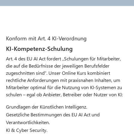
Konform mit Art. 4 KI-Verordnung
KI-Kompetenz-Schulung
An dieser Stelle befindet sich ein externer Inhalt
von YouTube, der von unserer Redaktion
Art. 4 des EU AI Act fordert „Schulungen für Mitarbeiter,
empfohlen wird. Er ergänzt den Artikel und kann
die auf die Bedürfnisse der jeweiligen Berufsfelder
mit einem Klick angezeigt und wieder
zugeschnitten sind“. Unser Online Kurs kombiniert
ausgeblendet werden.
rechtliche Anforderungen mit praxisnahen Inhalten, um
Ich bin damit einverstanden, dass mir dieser
Mitarbeiter optimal für die Nutzung von KI-Systemen zu
externe Inhalt angezeigt wird. Es können dabei
schulen – egal ob Anbieter, Betreiber oder Nutzer von KI:
personenbezogene Daten an den Anbieter des
Grundlagen der Künstlichen Intelligenz.
Inhalts und Drittdienste übermittelt werden. Mehr
Gesetzliche Bestimmungen des EU AI Act und
dazu in unseren
Datenschutzhinweisen
O
Verantwortlichkeiten.
p
Zeig mir das Video
e
KI & Cyber Security.