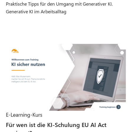
n
Praktische Tipps für den Umgang mit Generativer KI.
s
Generative KI im Arbeitsalltag
i
n
n
e
w
t
a
b
E-Learning-Kurs
Für wen ist die KI-Schulung EU AI Act