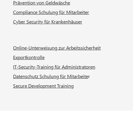
Prävention von Geldwäsche
vollumfänglich zu bedienen
, sondern alle
Compliance Schulung für Mitarbeiter
relevanten Themen für die Zielgruppe „Anwender
von KI-Systemen“ zu adressieren – kurz und knackig,
Cyber Security für Krankenhäuser
leicht verständlich, mit Videos und vielen praktischen
Tipps.
Online-Unterweisung zur Arbeitssicherheit
Exportkontrolle
IT-Security-Training für Administratoren
Datenschutz Schulung für Mitarbeite
r
Secure Development Training