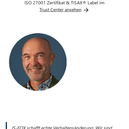
ISO 27001 Zertifikat & TISAX® Label im
Trust Center ansehen
O
p
e
n
s
i
n
n
e
w
t
a
b
IS-FOX schafft echte Verhaltensänderung. Wir sind