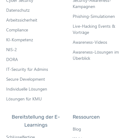
Cyber Security
Security-Awareness-
s
Kampagnen
Datenschutz
i
Phishing-Simulationen
Arbeitssicherheit
n
Live-Hacking Events &
n
Compliance
Vorträge
e
KI-Kompetenz
Awareness-Videos
w
NIS-2
Awareness-Lösungen im
t
Überblick
DORA
a
b
IT-Security für Admins
Secure Development
Individuelle Lösungen
Lösungen für KMU
Bereitstellung der E-
Ressourcen
Learnings
Blog
Schlüsselfertige