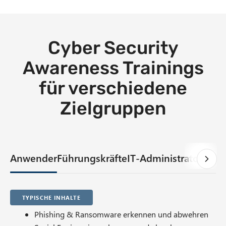
Cyber Security
Awareness Trainings
für verschiedene
Zielgruppen
Anwender
Führungskräfte
IT-Administratoren
So
Typische Inhalte
Phishing & Ransomware erkennen und abwehren