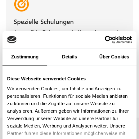
Spezielle Schulungen
Ausgewählte Zielgruppen sind besonders exponiert
und benötigen spezielle Security Awareness
Trainings, beispielweise Personal Assistants und
Buchhaltung für das Thema CEO Fraud oder HR für
Zustimmung
Details
Über Cookies
das Thema Dateianhänge unbekannter Absender.
Da auch hier Live-Hacking-Beispiele und
Hintergrundgeschichten den Unterschied
Diese Webseite verwendet Cookies
ausmachen, sind Webinare i.d.R. besser als nur ein
Wir verwenden Cookies, um Inhalte und Anzeigen zu
E-Learning.
personalisieren, Funktionen für soziale Medien anbieten
zu können und die Zugriffe auf unsere Website zu
analysieren. Außerdem geben wir Informationen zu Ihrer
Verwendung unserer Website an unsere Partner für
soziale Medien, Werbung und Analysen weiter. Unsere
Partner führen diese Informationen möglicherweise mit
Security Awareness