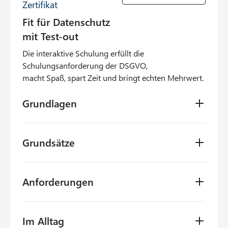
Zertifikat
Fit für Datenschutz
mit Test-out
Die interaktive Schulung erfüllt die
Schulungsanforderung der DSGVO,
macht Spaß, spart Zeit und bringt echten Mehrwert.
Grundlagen
Was ist Datenschutz?
Grundsätze
Was ist der Unterschied zu
Informationssicherheit?
Die Grundprinzipien der DSGVO:
Was verlangt die EU-Datenschutz-
Anforderungen
Zweckbindung, Datenminimierung,
Grundverordnung (DSGVO)?
Speicherbegrenzung.
Was bedeutet Auftragsverarbeitung nach
Welche Rechte haben betroffene und wer ist
Im Alltag
DSGVO?
verantwortlich?