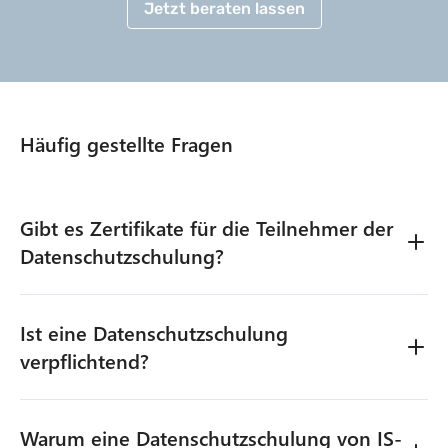
Jetzt beraten lassen
Häufig gestellte Fragen
Gibt es Zertifikate für die Teilnehmer der
Datenschutzschulung?
Ja – die Teilnehmenden können sich ein Zertifikat
Ist eine Datenschutzschulung
erstellen lassen. Entweder durch das
Lernmanagement System oder durch den Kurs, je
verpflichtend?
nach Bedarf.
Ja.
Die DSGVO verpflichtet Unternehmen zur
Warum eine Datenschutzschulung von IS-
regelmäßigen Schulung (alle 1-2 Jahre) aller