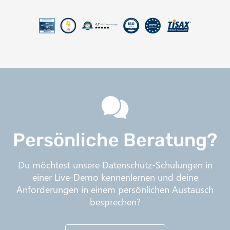
n
n
e
w
t
a
b
Persönliche Beratung?
Du möchtest unsere Datenschutz-Schulungen in
einer Live-Demo kennenlernen und deine
Anforderungen in einem persönlichen Austausch
besprechen?