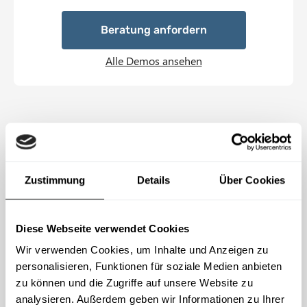
Beratung anfordern
Alle Demos ansehen
„Die
Schulungsplattform von IS-FOX
hat unsere Erwartungen übertroffen. Die
praxisnahen Schulungen, die
Zustimmung
Details
Über Cookies
benutzerfreundliche Gestaltung und die
hochwertigen Inhalte – darunter aktuelle
Diese Webseite verwendet Cookies
Module wie NIS2, Whistleblowing und
Sorgfalt in der Lieferkette – bieten echten
Wir verwenden Cookies, um Inhalte und Anzeigen zu
Mehrwert für unser Unternehmen.
personalisieren, Funktionen für soziale Medien anbieten
Unsere Mitarbeitenden sind nun bestens
zu können und die Zugriffe auf unsere Website zu
vorbereitet, Sicherheitsrisiken zu
analysieren. Außerdem geben wir Informationen zu Ihrer