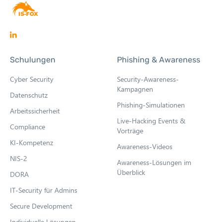
O
p
Schulungen
Phishing & Awareness
e
n
Cyber Security
Security-Awareness-
s
Kampagnen
Datenschutz
i
Phishing-Simulationen
Arbeitssicherheit
n
Live-Hacking Events &
n
Compliance
Vorträge
e
KI-Kompetenz
Awareness-Videos
w
NIS-2
Awareness-Lösungen im
t
Überblick
DORA
a
b
IT-Security für Admins
Secure Development
Individuelle Lösungen