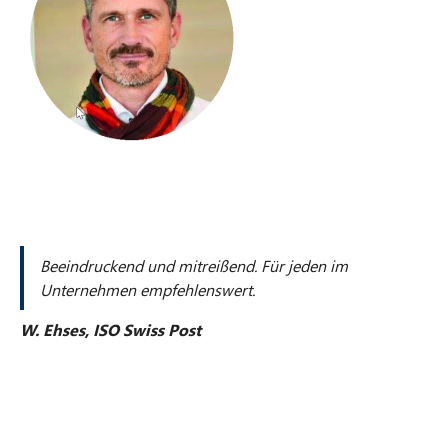
n
e
w
t
a
b
Beeindruckend und mitreißend. Für jeden im
Unternehmen empfehlenswert.
W. Ehses, ISO Swiss Post