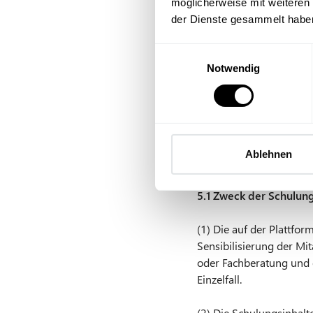
möglicherweise mit weiteren
– Die Plattform technis
der Dienste gesammelt habe
– Die Plattform zur Ent
E
Notwendig
i
– Automatisierte Datena
n
w
(3) Verstöße gegen die
i
Geltendmachung von Sc
l
l
Ablehnen
§ 5 Schulungs
i
g
5.1 Zweck der Schulun
u
n
(1) Die auf der Plattfo
g
Sensibilisierung der Mit
s
oder Fachberatung und 
a
Einzelfall.
u
s
(2) Die Schulungsinhalte