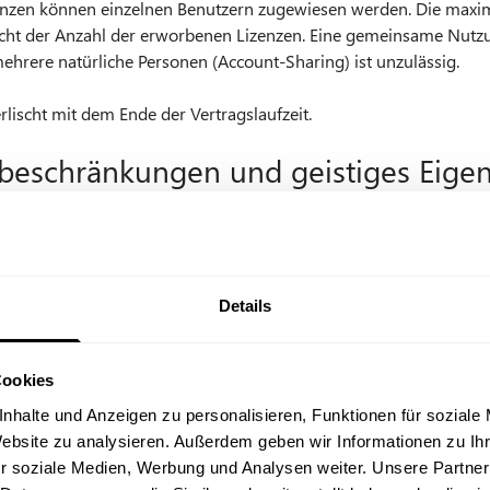
enzen können einzelnen Benutzern zugewiesen werden. Die maxima
richt der Anzahl der erworbenen Lizenzen. Eine gemeinsame Nutz
hrere natürliche Personen (Account-Sharing) ist unzulässig.
rlischt mit dem Ende der Vertragslaufzeit.
beschränkungen und geistiges Eige
chulungsinhalte und alle weiteren Materialien sind urheberrechtli
bei HvS bzw. den jeweiligen Rechteinhabern.
esondere untersagt:
Details
tform an Dritte weiterzugeben oder öffentlich zugänglich zu mach
Cookies
rzuverkaufen oder unterzulizenzieren
nhalte und Anzeigen zu personalisieren, Funktionen für soziale
Website zu analysieren. Außerdem geben wir Informationen zu I
zu bearbeiten oder abzuleiten
r soziale Medien, Werbung und Analysen weiter. Unsere Partner