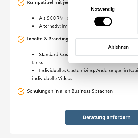
Kompatibel mit jedem Lernmanagement System
E
Notwendig
i
n
Als SCORM- oder xAPI-Kurs für dein internes
w
Alternativ: Im IS-FOX Lernmanagement Syste
i
Inhalte & Branding individuell anpassbar
l
l
Ablehnen
Standard-Customizing: Logo, Akzentfarbe, Ansp
i
g
Links
u
Individuelles Customizing: Änderungen in Kapit
n
individuelle Videos
g
Schulungen in allen Business Sprachen
s
a
u
s
Beratung anforde
w
a
h