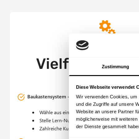
Offer Grid
Individuell und anpassb
Vielfältige Op
Zustimmung
Diese Webseite verwendet 
Baukastensystem - Inhalte modular zusammenstel
Wir verwenden Cookies, um I
und die Zugriffe auf unsere 
Wähle aus einer Vielzahl von Best Practice Mo
Website an unsere Partner fü
möglicherweise mit weiteren
Stelle Lern-Nuggets & E-Learning Module na
der Dienste gesammelt habe
Zahlreiche Kurse für Spezialthemen & besond