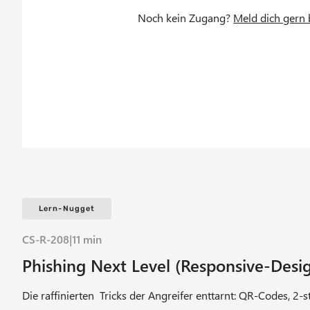
c
Noch kein Zugang?
Meld dich gern 
r
u
m
b
Lern-Nugget
CS-R-208
|
11 min
Phishing Next Level (Responsive-Desi
Die raffinierten Tricks der Angreifer enttarnt: QR-Codes, 2