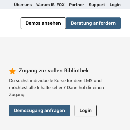
U
Über uns
Warum IS-FOX
Partner
Support
Login
t
Demos ansehen
Beratung anfordern
i
l
i
CTA Header
Zugang zur vollen Bibliothek
Du suchst individuelle Kurse für dein LMS und
t
möchtest alle Inhalte sehen? Dann hol dir einen
Zugang.
y
Demozugang anfragen
Login