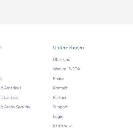
n
Unternehmen
Über uns
Warum IS-FOX
os
Preise
mit Amadeus
Kontakt
it Lanxess
Partner
it Argos Security
Support
Login
Karriere ⤻
O
p