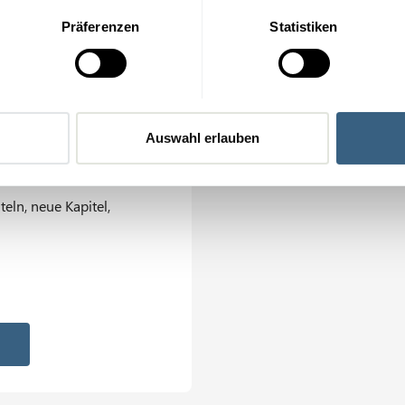
Präferenzen
Statistiken
 LMS
m
Auswahl erlauben
rechpartner, Intranet-
eln, neue Kapitel,
rn