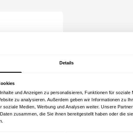
ar
tionen
Details
Cookies
lbar
nhalte und Anzeigen zu personalisieren, Funktionen für soziale
Website zu analysieren. Außerdem geben wir Informationen zu I
dulen
r soziale Medien, Werbung und Analysen weiter. Unsere Partner
 Daten zusammen, die Sie ihnen bereitgestellt haben oder die s
ch Bedarf zusammen
n.
ere Zielgruppen