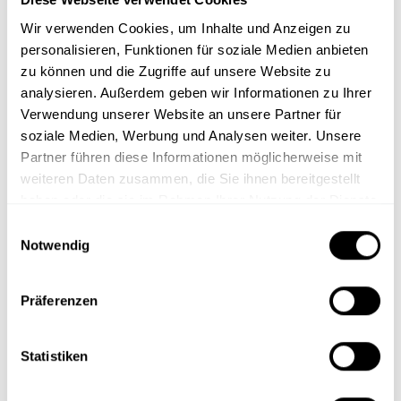
Remember me
Wir verwenden Cookies, um Inhalte und Anzeigen zu
personalisieren, Funktionen für soziale Medien anbieten
Passwort zurücksetzen
zu können und die Zugriffe auf unsere Website zu
analysieren. Außerdem geben wir Informationen zu Ihrer
Verwendung unserer Website an unsere Partner für
soziale Medien, Werbung und Analysen weiter. Unsere
Partner führen diese Informationen möglicherweise mit
weiteren Daten zusammen, die Sie ihnen bereitgestellt
haben oder die sie im Rahmen Ihrer Nutzung der Dienste
gesammelt haben.
E
Notwendig
i
O
n
p
w
Präferenzen
Schulungen
Phishing & Awareness
i
e
l
n
Cyber Security
Security-Awareness-
l
Statistiken
s
Kampagnen
Datenschutz
i
i
Phishing-Simulationen
g