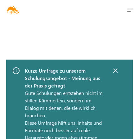
M
t
a
S
i
i
k
n
i
l
n
p
i
a
t
v
o
t
i
Kurze Umfrage zu unserem
m
Schulungsangebot - Meinung aus
g
a
der Praxis gefragt
a
i
Gute Schulungen entstehen nicht im
t
n
stillen Kämmerlein, sondern im
i
c
Dialog mit denen, die sie wirklich
o
o
brauchen.
n
n
Diese Umfrage hilft uns, Inhalte und
t
Formate noch besser auf reale
e
Herausforderungen abzustimmen.