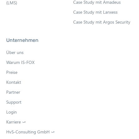
Case Study mit Amadeus
(LMS)
Case Study mit Lanxess
Case Study mit Argos Security
Unternehmen
Über uns
Warum IS-FOX
Preise
Kontakt
Partner
Support
Login
Karriere ⤻
O
p
HvS-Consulting GmbH ⤻
O
e
p