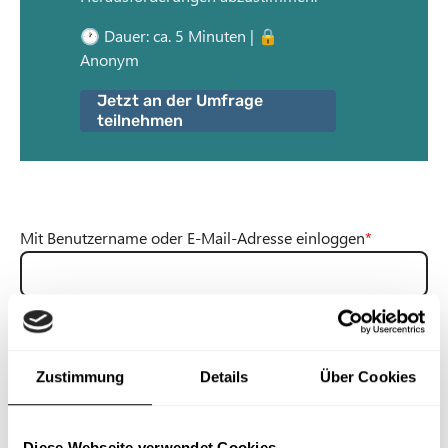
n
🕐 Dauer: ca. 5 Minuten | 🔒
t
Anonym
Jetzt an der Umfrage
teilnehmen
Mit Benutzername oder E-Mail-Adresse einloggen
Du kannst dich mit deinem Benutzernamen oder deiner E-Mail-Adresse
einloggen.
Zustimmung
Details
Über Cookies
Passwort
Diese Webseite verwendet Cookies