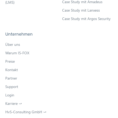
Case Study mit Amadeus
(LMS)
Case Study mit Lanxess
Case Study mit Argos Security
Unternehmen
Über uns
Warum IS-FOX
Preise
Kontakt
Partner
Support
Login
Karriere ⤻
O
p
HvS-Consulting GmbH ⤻
O
e
p