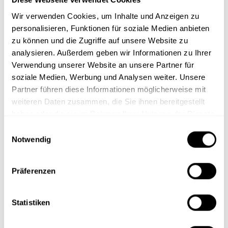
Remember me
Wir verwenden Cookies, um Inhalte und Anzeigen zu
personalisieren, Funktionen für soziale Medien anbieten
Passwort zurücksetzen
zu können und die Zugriffe auf unsere Website zu
analysieren. Außerdem geben wir Informationen zu Ihrer
Verwendung unserer Website an unsere Partner für
soziale Medien, Werbung und Analysen weiter. Unsere
Partner führen diese Informationen möglicherweise mit
weiteren Daten zusammen, die Sie ihnen bereitgestellt
haben oder die sie im Rahmen Ihrer Nutzung der Dienste
gesammelt haben.
E
Notwendig
i
O
n
p
w
Präferenzen
Schulungen
Phishing & Awareness
i
e
l
n
Cyber Security
Security-Awareness-
l
Statistiken
s
Kampagnen
Datenschutz
i
i
Phishing-Simulationen
g