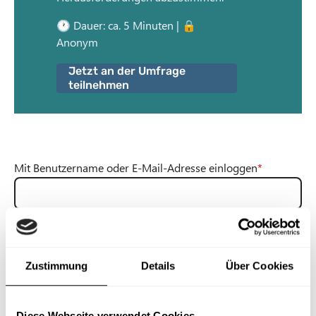
n
🕐 Dauer: ca. 5 Minuten | 🔒
t
Anonym
Jetzt an der Umfrage
teilnehmen
Mit Benutzername oder E-Mail-Adresse einloggen
Du kannst dich mit deinem Benutzernamen oder deiner E-Mail-Adresse
einloggen.
Zustimmung
Details
Über Cookies
Passwort
Diese Webseite verwendet Cookies