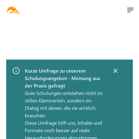
M
t
a
S
i
i
k
n
i
l
n
p
i
a
t
v
o
t
i
Kurze Umfrage zu unserem
m
Schulungsangebot - Meinung aus
g
a
der Praxis gefragt
a
i
Gute Schulungen entstehen nicht im
t
n
stillen Kämmerlein, sondern im
i
c
Dialog mit denen, die sie wirklich
o
o
brauchen.
n
n
Diese Umfrage hilft uns, Inhalte und
t
Formate noch besser auf reale
e
Herausforderungen abzustimmen.