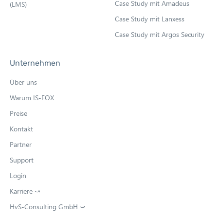
Case Study mit Amadeus
(LMS)
Case Study mit Lanxess
Case Study mit Argos Security
Unternehmen
Über uns
Warum IS-FOX
Preise
Kontakt
Partner
Support
Login
Karriere ⤻
O
p
HvS-Consulting GmbH ⤻
O
e
p