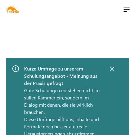
M
t
a
S
i
i
k
n
i
l
n
p
i
a
t
v
o
t
i
Kurze Umfrage zu unserem
m
Schulungsangebot - Meinung aus
g
a
der Praxis gefragt
a
i
Gute Schulungen entstehen nicht im
t
n
stillen Kämmerlein, sondern im
i
c
Dialog mit denen, die sie wirklich
o
o
brauchen.
n
n
Diese Umfrage hilft uns, Inhalte und
t
Formate noch besser auf reale
e
Herausforderungen abzustimmen.