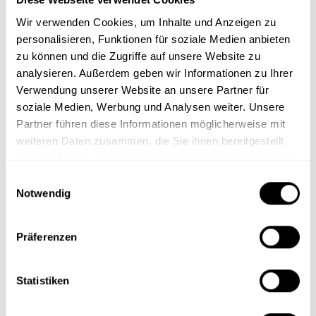
Remember me
Wir verwenden Cookies, um Inhalte und Anzeigen zu
personalisieren, Funktionen für soziale Medien anbieten
Passwort zurücksetzen
zu können und die Zugriffe auf unsere Website zu
analysieren. Außerdem geben wir Informationen zu Ihrer
Verwendung unserer Website an unsere Partner für
soziale Medien, Werbung und Analysen weiter. Unsere
Partner führen diese Informationen möglicherweise mit
weiteren Daten zusammen, die Sie ihnen bereitgestellt
haben oder die sie im Rahmen Ihrer Nutzung der Dienste
gesammelt haben.
E
Notwendig
i
O
n
p
w
Präferenzen
Schulungen
Phishing & Awareness
i
e
l
n
Cyber Security
Security-Awareness-
l
Statistiken
s
Kampagnen
Datenschutz
i
i
Phishing-Simulationen
g