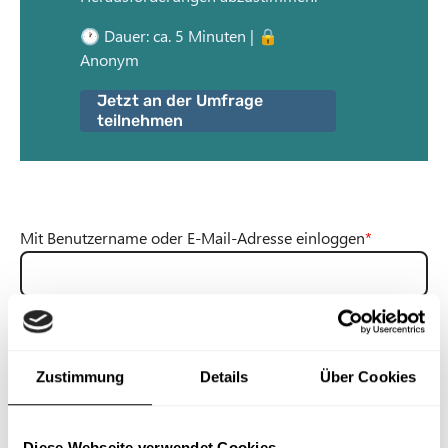
n
🕐 Dauer: ca. 5 Minuten | 🔒
t
Anonym
Jetzt an der Umfrage
teilnehmen
Mit Benutzername oder E-Mail-Adresse einloggen
Du kannst dich mit deinem Benutzernamen oder deiner E-Mail-Adresse
einloggen.
Zustimmung
Details
Über Cookies
Passwort
Diese Webseite verwendet Cookies