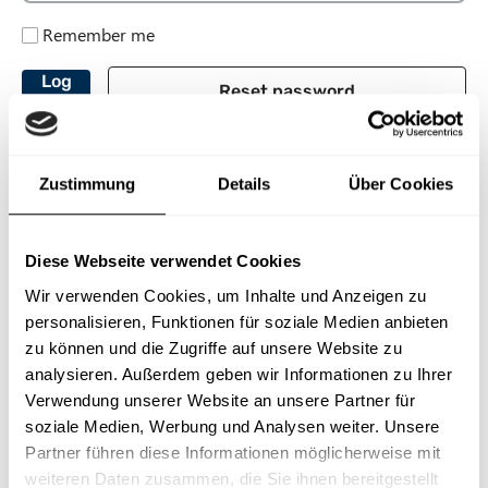
n
Remember me
t
Reset password
Zustimmung
Details
Über Cookies
Diese Webseite verwendet Cookies
Wir verwenden Cookies, um Inhalte und Anzeigen zu
personalisieren, Funktionen für soziale Medien anbieten
O
zu können und die Zugriffe auf unsere Website zu
p
analysieren. Außerdem geben wir Informationen zu Ihrer
Training
Phishing & Awareness
e
Verwendung unserer Website an unsere Partner für
n
soziale Medien, Werbung und Analysen weiter. Unsere
Cyber Security
Security Awareness Campaigns
s
Partner führen diese Informationen möglicherweise mit
Data Protection
Phishing Simulations
weiteren Daten zusammen, die Sie ihnen bereitgestellt
i