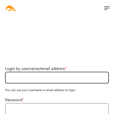
M
t
a
S
i
i
k
n
i
l
n
p
i
a
t
v
o
t
i
m
g
a
Login by username/email address
a
i
t
n
i
c
You can use your username or email address to login.
o
o
n
n
Password
t
e