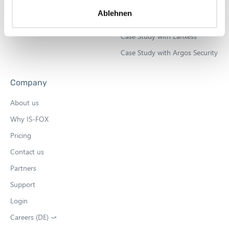
a
Product Demos
Ablehnen
h
Case Study with Amadeus
l
Case Study with Lanxess
Case Study with Argos Security
Company
About us
Why IS-FOX
Pricing
Contact us
Partners
Support
Login
Careers (DE) ⤻
O
p